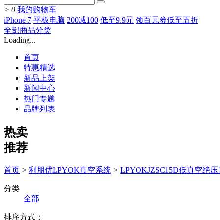
>
0
我的购物车
iPhone 7
平板电脑
200减100
低至9.9元
领百元券低至五折
全部商品分类
Loading...
首页
特惠精选
新品上架
新闻中心
热门专题
品牌列表
热卖
推荐
首页
>
利朋优LPYOK真空系统
>
LPYOKJZSC15D低真空
分类
全部
排序方式：