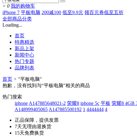
>
0
我的购物车
iPhone 7
平板电脑
200减100
低至9.9元
领百元券低至五折
全部商品分类
Loading...
首页
特惠精选
新品上架
新闻中心
热门专题
品牌列表
首页
>
"平板电脑"
抱歉，没有找到与“
平板电脑
”相关的商品
热门搜索
iphone
A147885648021-2
荣耀8
iphone 5c
平板
荣耀8 4GB
A148999405065
A147885500192
1
4444444
4
正品保障，提供发票
7天无理由退换货
15天免费换货