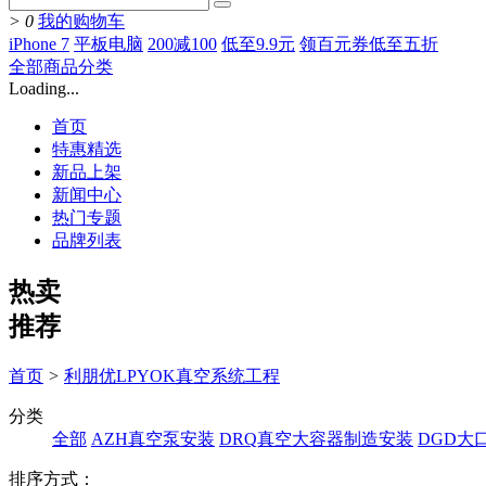
>
0
我的购物车
iPhone 7
平板电脑
200减100
低至9.9元
领百元券低至五折
全部商品分类
Loading...
首页
特惠精选
新品上架
新闻中心
热门专题
品牌列表
热卖
推荐
首页
>
利朋优LPYOK真空系统工程
分类
全部
AZH真空泵安装
DRQ真空大容器制造安装
DGD大
排序方式：