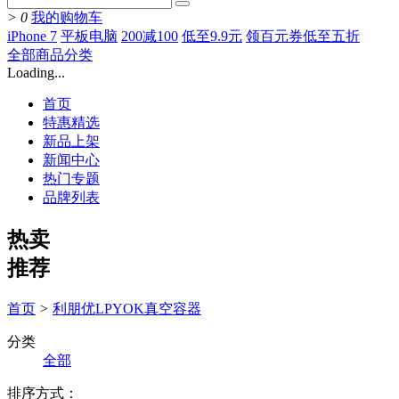
>
0
我的购物车
iPhone 7
平板电脑
200减100
低至9.9元
领百元券低至五折
全部商品分类
Loading...
首页
特惠精选
新品上架
新闻中心
热门专题
品牌列表
热卖
推荐
首页
>
利朋优LPYOK真空容器
分类
全部
排序方式：